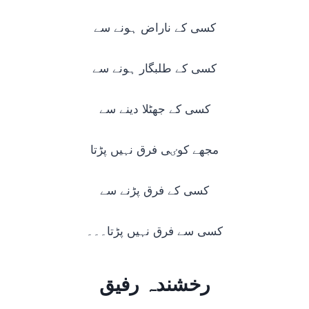
کسی کے ناراض ہونے سے
کسی کے طلبگار ہونے سے
کسی کے جھٹلا دینے سے
مجھے کوٸی فرق نہیں پڑتا
کسی کے فرق پڑنے سے
کسی سے فرق نہیں پڑتا۔۔۔
رخشندہ رفیق