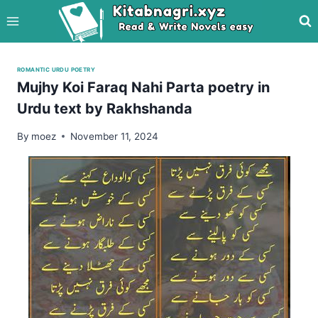
Skip
to
content
ROMANTIC URDU POETRY
Mujhy Koi Faraq Nahi Parta poetry in
Urdu text by Rakhshanda
By
moez
November 11, 2024