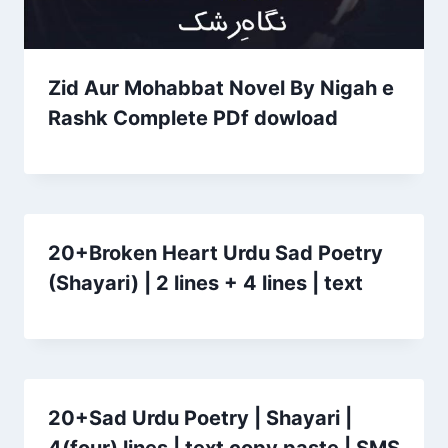
Zid Aur Mohabbat Novel By Nigah e
Rashk Complete PDf dowload
20+Broken Heart Urdu Sad Poetry
(Shayari) | 2 lines + 4 lines | text
20+Sad Urdu Poetry | Shayari |
4(four) lines | text copy paste | SMS