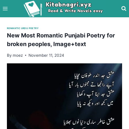
Skip
to
content
ROMANTIC URDU POETRY
New Most Romantic Punjabi Poetry for
broken peoples, Image+text
By
moez
November 11, 2024