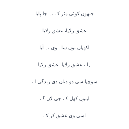
جتھوں کوئی مٹر کے نہ جا پایا
عشق رلایا، عشق رلایا
اکھیاں نوں ساہ وی نہ آیا
ہاے عشق رلایا، عشق رلایا
سوچیا سی دو دناں دی زندگی اے
اینوں کھل کے جی لاں گے
اسی وی عشق کر کے