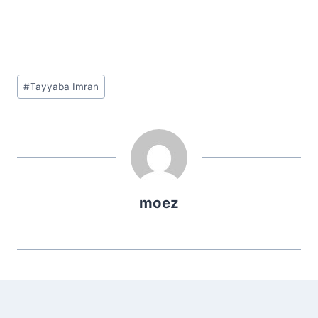
Post
#
Tayyaba Imran
Tags:
moez