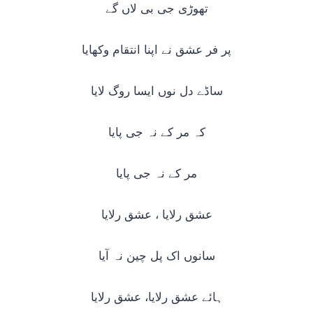
تھوڑی جی بی لاں گے
پر فر عشق نے اپنا انتقام وکھایا
ساڈے دل نوں ایسا روگ لایا
کہ مر کے نہ جی پایا
مر کے نہ جی پایا
عشق رلایا ، عشق رلایا
سانوں اک پل چین نہ آیا
ہائے عشق رلایا، عشق رلایا