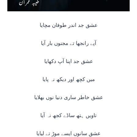
عشق جد اندر طوفان مچایا
آپے رانجھا تے مجنوں بار آیا
عشق جد اپنا آپ دکھایا
میں کچھ اور دیکھ نہ پایا
عشق خاطر ساری دنیا نوں بھلایا
تاویں ہتھ ساڈے کجھ نہ آیا
عشق سانوں ایسے موڑ تے لیایا