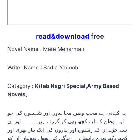
read&download
free
Novel Name : Mere Meharmah
Writer Name : Sadia Yaqoob
Category :
Kitab Nagri Special,Army Based
Novels,
یہ کہانی ہے محب وطن مجاہدوں اور شہیدوں کی جو
اپنے وطن کے لیے کچھ بھی کر گزرتے ہیں ۔۔۔۔ اور ان
سے جڑے ان کے رشتوں اور پیاروں کی ایک پیار بھری اور
کچھ دکھ بھری داستان ۔ زندگی کی بھول بھولیاں ان کو