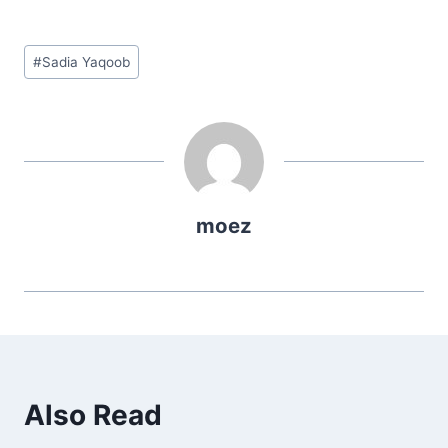
Post
#
Sadia Yaqoob
Tags:
moez
Also Read