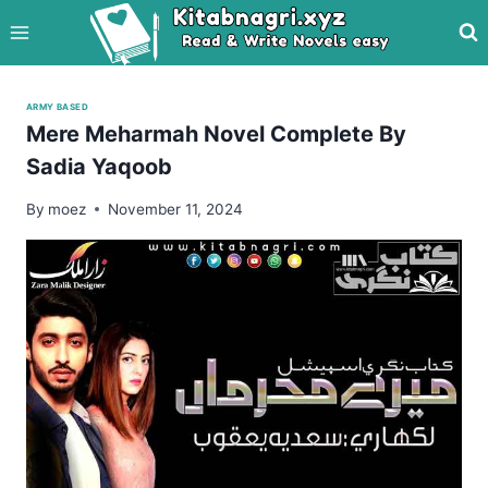
Skip
to
content
ARMY BASED
Mere Meharmah Novel Complete By
Sadia Yaqoob
By
moez
November 11, 2024